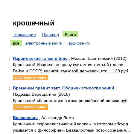
крошечный
Толкование
Перевод
Книги
все
электронные книги
аудиокниги
Израильские танки в бою
, Михаил Барятинский (2012)
1
Крошечный Израиль по праву считается третьей (после
Рейха и СССР) великой танковой державой, что… 139 руб
электронная книга
Временем правит такт. Сборник стихотворений
,
2
Надежда Верещагина (2018)
Крошечный сборник стихов в жанре любовной лирики руб
электронная книга
Вознесение
, Александр Лемо
3
Крошечный сюрреалистический коллаж, в котором абсурд
уживается с философией. Безжалостный поток сознания…