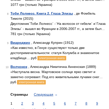
1077 грн (только Украина)
Тоби Лолнесс. Книга 2. Глаза Элизы
, де Фомбель
8
Тимоте (2015)
Двухтомник`Тоби Лолнесс` -`На волосок от гибели` и`Глаза
Элизы` - вышел во Франции в 2006-2007 гг., а затем был…
781 грн (только Украина)
Виареджио
, Александр Куприн (1912)
9
«Как известно, в Генуе существуют только две
достопримечательности: статуя Колумба и знаменитое
кладбище… руб
электронная книга
Волчонок
, Александра Никитична Анненская (1889)
10
«Наступала весна. Мартовское солнце ярко светит и
заметно согревает. Под его живительными лучами снег…
руб
электронная книга
Страницы
Следующая
→
1
2
3
4
5
6
7
8
9